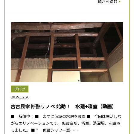
続きを読む
ブログ
2025.12.20
古古民家 断熱リノベ 始動！ 水廻+寝室（動画）
■ 解体中！ ■ まずは仮設の水廻を設置 ■ 今回は生活しな
がらのリノベーションです。 仮設台所、浴室、洗濯場、を設置
しました。 ■↑ 仮設シャワー室……