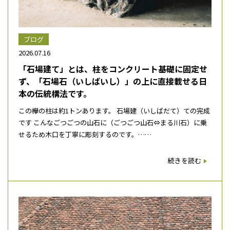
ブログ
2026.07.16
「石場建て」とは、柱をコンクリート基礎に固定せ
ず、「石場石（いしばいし）」の上に直接載せる日
本の伝統構法です。
この欅の柱は約1トンあります。 石場建（いしばだて）ての完成
です こんなごつごつの山石に（ごつごつ山石⇔まる川石）に乗
せるため木口を丁寧に彫刻するのです。……
続きを読む