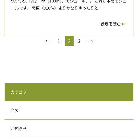
985㍉と、ほぼ「ｍ（1000㍉）モジュール」。 これが本間モジュ
ールです。 関東（910㍉）よりかなりゆったりと……
続きを読む
←
1
2
3
→
カテゴリ
全て
お知らせ