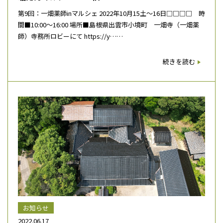
第9回：一畑薬師inマルシェ 2022年10月15土～16日□□□□ 時
間■10:00～16:00 場所■島根県出雲市小境町 一畑寺（一畑薬
師）寺務所ロビーにて https://y……
続きを読む
お知らせ
2022.06.17