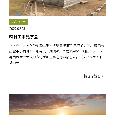
お知らせ
2022.02.03
吹付工事見学会
リノベーションの断熱工事には最高 吹付作業のようす。 島根県
出雲市小境町の一畑寺（一畑薬師）で建築中の一畑山コテージ
専用のサウナ棟の吹付断熱工事を行いました。（フィンランド
式のサ……
続きを読む