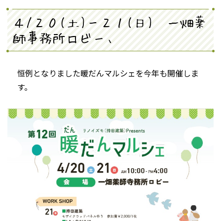
４/２０(土)－２１(日) 一畑薬
師事務所ロビー、
恒例となりました暖だんマルシェを今年も開催しま
す。