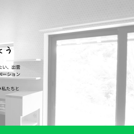
ょう
たい、出雲
ベーション
。
ひ私たちと