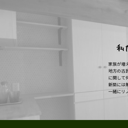
私
家族が増
地方の古
に関して
新築には
一緒にリ