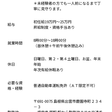
＊未経験者の方でも一人前になるまで丁
寧に見守ります。
初任給19万円〜25万円
給与
昇給制度・資格手当あり
8時00分〜18時00分
就業時間
（昼休憩＋午前午後休憩込み）
日曜日、第２・第４土曜日、お盆、年末
休日
年始
年次有給休暇あり
必要な資
普通自動車運転免許（ＡＴ限定不可）
格・経験
〒691-0075 島根県出雲市鹿園寺町２３４
－３