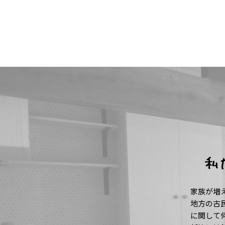
私
家族が増
地方の古
に関して