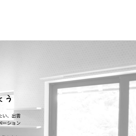
ょう
たい、出雲
ベーション
。