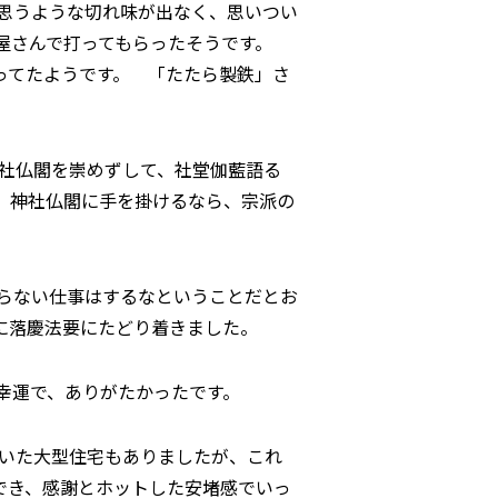
も思うような切れ味が出なく、思いつい
冶屋さんで打ってもらったそうです。
ってたようです。 「たたら製鉄」さ
神社仏閣を崇めずして、社堂伽藍語る
、神社仏閣に手を掛けるなら、宗派の
入らない仕事はするなということだとお
に落慶法要にたどり着きました。
幸運で、ありがたかったです。
ていた大型住宅もありましたが、これ
でき、感謝とホットした安堵感でいっ