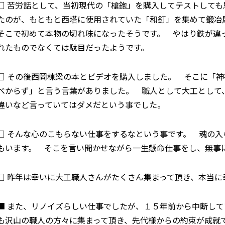
□ 苦労話として、当初現代の「槍鉋」を購入してテストして
たのが、もともと西塔に使用されていた「和釘」を集めて鍛
そこで初めて本物の切れ味になったそうです。 やはり鉄が違
れたものでなくては駄目だったようです。
□ その後西岡棟梁の本とビデオを購入しました。 そこに「
べからず」と言う言葉がありました。 職人として大工として
違いなど言っていてはダメだという事でした。
□ そんな心のこもらない仕事をするなという事です。 魂の
もいます。 そこを言い聞かせながら一生懸命仕事をし、無事
□ 昨年は幸いに大工職人さんがたくさん集まって頂き、本当に
■ また、リノイズらしい仕事でしたが、１５年前から中断し
も沢山の職人の方々に集まって頂き、先代様からの約束が成就