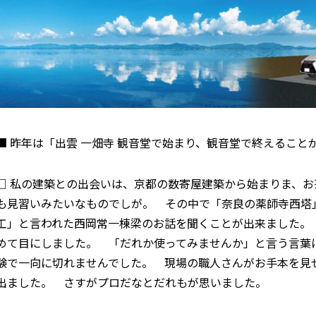
■ 昨年は「出雲 一畑寺 観音堂で始まり、観音堂で終えること
□ 私の建築との出会いは、京都の数寄屋建築から始まりま、お
も見習いみたいなものでしが。 その中で「奈良の薬師寺西塔
工」と言われた西岡常一棟梁のお話を聞くことが出来ました。
めて目にしました。 「だれか使ってみませんか」と言う言葉
験で一向に切れませんでした。 現場の職人さんがお手本を見
出ました。 さすがプロだなとだれもが思いました。